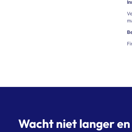
In
Ve
ma
Be
Fi
Wacht niet langer e