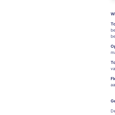
Wa
To
be
be
Op
ma
To
va
Fl
aa
Ge
De