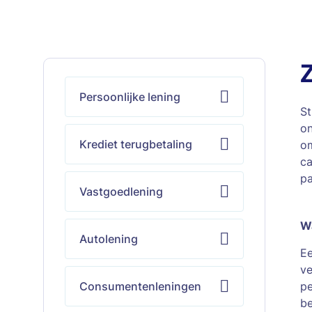
Persoonlijke lening
St
on
Krediet terugbetaling
om
ca
pa
Vastgoedlening
Wa
Autolening
E
ve
Consumentenleningen
pe
be