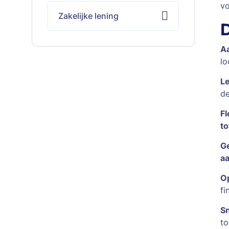
vo
Zakelijke lening
D
Aa
lo
L
de
Fl
t
Ge
aa
Op
fi
Sn
to