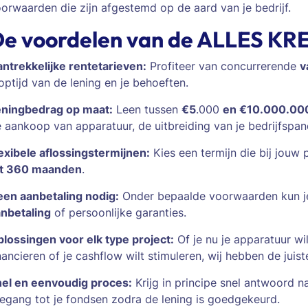
orwaarden die zijn afgestemd op de aard van je bedrijf.
e voordelen van de ALLES KRED
ntrekkelijke rentetarieven:
Profiteer van concurrerende
v
optijd van de lening en je behoeften.
eningbedrag op maat:
Leen tussen
€5
.000
en €10.000.00
 aankoop van apparatuur, de uitbreiding van je bedrijfspan
exibele aflossingstermijnen:
Kies een termijn die bij jouw
ot 360 maanden
.
en aanbetaling nodig:
Onder bepaalde voorwaarden kun je 
nbetaling
of persoonlijke garanties.
lossingen voor elk type project:
Of je nu je apparatuur wi
nancieren of je cashflow wilt stimuleren, wij hebben de juis
el en eenvoudig proces:
Krijg in principe snel antwoord na
egang tot je fondsen zodra de lening is goedgekeurd.