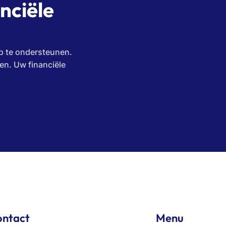
nciële
ap te ondersteunen.
en. Uw financiële
ntact
Menu