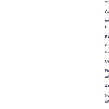
on
Aa
In
te
Ka
St
ov
Uw
Fi
ui
Aa
Ge
ui