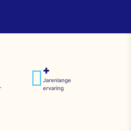
+
Jarenlange
r
ervaring