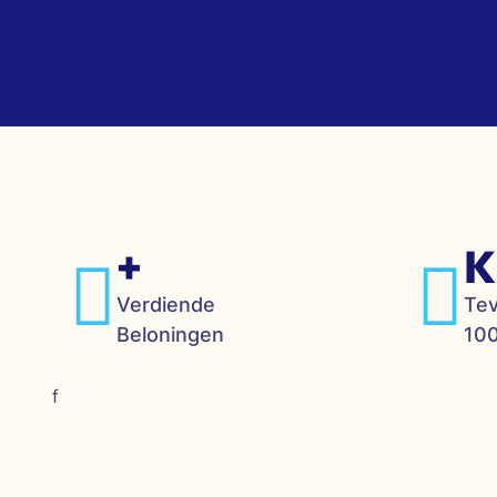
+
K
Verdiende
Te
Beloningen
100
f