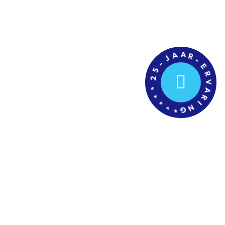
J
-
A
5
A
2
R
-
*
E
*
R
*
V
*
A
*
G
R
I
N